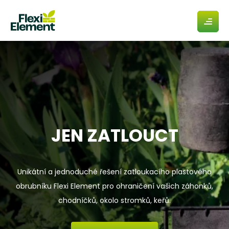
Otevřít
mobilní
menu
JEN ZATLOUCT
Unikátní a jednoduché řešení zatloukacího plastového
obrubníku Flexi Element pro ohraničení vašich záhonků,
chodníčků, okolo stromků, keřů.