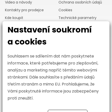
Videa a návody
Ochrana osobních údajů
Kontakty pro prodejce
Cookies
Kde koupit
Technické parametry
výrobku
Nastavení soukromí
O nás
a cookies
Kontaktujte nás
Souhlasem se sdílením dat nám poskytnete
KASKO spol. s r.o.
informace, které potřebujeme pro zlepšování,
Slavkov 82
687 64 Slavkov
analýzu a marketing napříč těmito webovými
stránkami. Dále souhlasíte s předáním údajů
+420 601 584 266
třetím stranám a mimo EU. Prohlašujeme, že
Vámi poskytnuté informace jsou zabezpečeny
kasko@kasko.cz
proti zneužití.